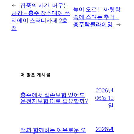
←
집중의 시간, 머무는
높이 오르는 짜릿함
공간 – 충주 장소대여 쓰
속에 스며든 추억 –
리에이 스터디카페 2호
충주락클라이밍
→
점
더 많은 게시물
2026년
충주에서 실손보험 있어도
06월 10
운전자보험 따로 필요할까?
일
2026년
책과 함께하는 여유로운 오