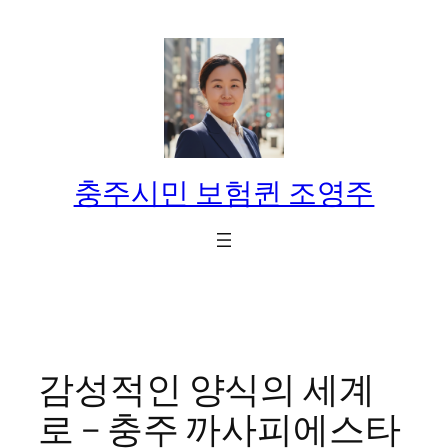
콘
텐
츠
로
바
로
가
충주시민 보험퀸 조영주
기
감성적인 양식의 세계
로 – 충주 까사피에스타