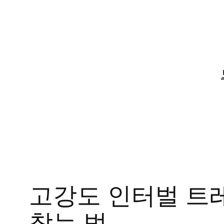
콘
텐
츠
로
바
로
가
기
고강도 인터벌 트레이
찾는 법