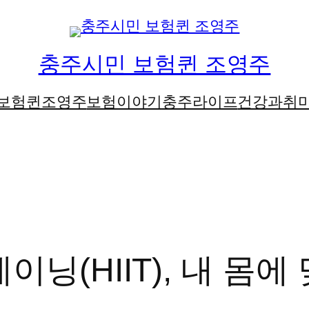
충주시민 보험퀸 조영주
보험퀸조영주
보험이야기
충주라이프
건강과취
닝(HIIT), 내 몸에