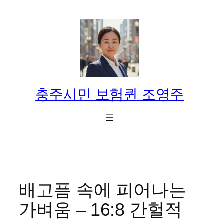
콘
텐
츠
로
바
로
가
충주시민 보험퀸 조영주
기
배고픔 속에 피어나는
가벼움 – 16:8 간헐적