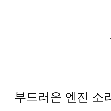
콘
텐
츠
로
바
로
가
기
부드러운 엔진 소리