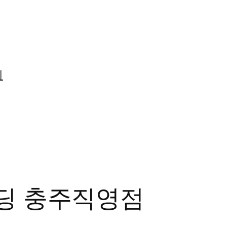
미
푸딩 충주직영점