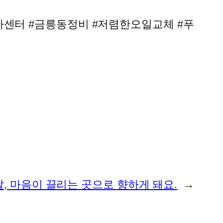
센터 #금릉동정비 #저렴한오일교체 #푸
날, 마음이 끌리는 곳으로 향하게 돼요.
→