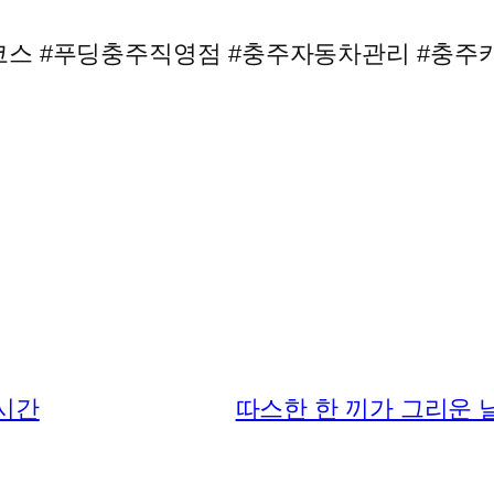
코스 #푸딩충주직영점 #충주자동차관리 #충주카
용시간
따스한 한 끼가 그리운 