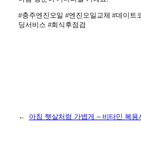
#충주엔진오일 #엔진오일교체 #데이트
딩서비스 #회식후점검
←
아침 햇살처럼 가볍게 – 비타민 복