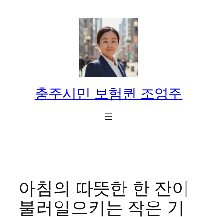
콘
텐
츠
로
바
로
가
충주시민 보험퀸 조영주
기
아침의 따뜻한 한 잔이
불러일으키는 작은 기