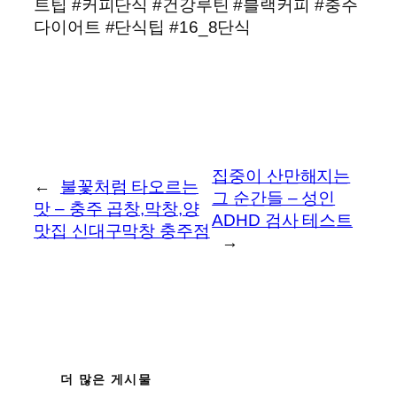
트팁 #커피단식 #건강루틴 #블랙커피 #충주
다이어트 #단식팁 #16_8단식
집중이 산만해지는
←
불꽃처럼 타오르는
그 순간들 – 성인
맛 – 충주 곱창,막창,양
ADHD 검사 테스트
맛집 신대구막창 충주점
→
더 많은 게시물