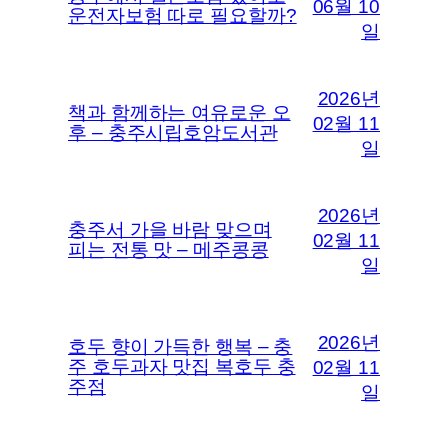
06월 10
운전자보험 따로 필요할까?
일
2026년
책과 함께하는 여유로운 오
02월 11
후 – 충주시립호암도서관
일
2026년
충주서 가을 바람 맞으며
02월 11
피는 전통 맛 – 메주콩콩
일
2026년
호두 향이 가득한 행복 – 충
주 호두과자 맛집 복호두 충
02월 11
주점
일