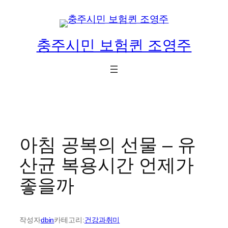
콘
텐
츠
충주시민 보험퀸 조영주
로
바
로
가
기
아침 공복의 선물 – 유
산균 복용시간 언제가
좋을까
작성자
dbin
카테고리:
건강과취미