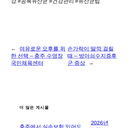
강 #공복유산균 #건강관리 #유산균팁
←
여유로운 오후를 위
손가락이 딸깍 걸릴
한 선택 – 충주 수영장
때 – 방아쇠수지증후
국민체육센터
군 증상
→
더 많은 게시물
2026년
충주에서 실손보험 있어도