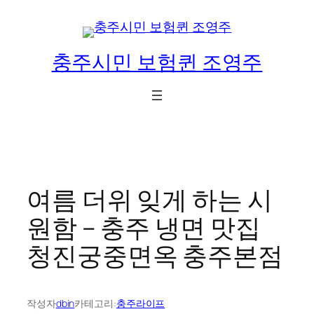
콘
텐
츠
충주시민 보험퀸 조영주
로
바
로
가
기
여름 더위 잊게 하는 시
원함 – 충주 냉면 맛집
청진궁중면옥 충주본점
작성자
dbin
카테고리:
충주라이프