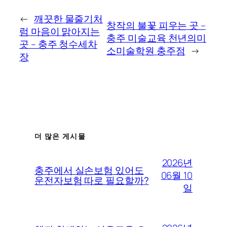
←
깨끗한 물줄기처
창작의 불꽃 피우는 곳 –
럼 마음이 맑아지는
충주 미술교육 천년의미
곳 – 충주 청수세차
소미술학원 충주점
→
장
더 많은 게시물
2026년
충주에서 실손보험 있어도
06월 10
운전자보험 따로 필요할까?
일