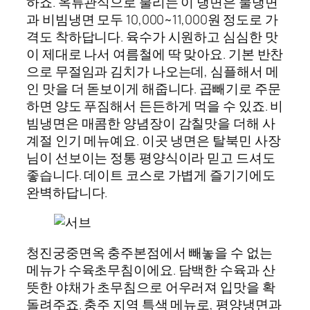
하죠. 옥류관식으로 불리는 이 냉면은 물냉면
과 비빔냉면 모두 10,000~11,000원 정도로 가
격도 착하답니다. 육수가 시원하고 심심한 맛
이 제대로 나서 여름철에 딱 맞아요. 기본 반찬
으로 무절임과 김치가 나오는데, 심플해서 메
인 맛을 더 돋보이게 해줍니다. 곱빼기로 주문
하면 양도 푸짐해서 든든하게 먹을 수 있죠. 비
빔냉면은 매콤한 양념장이 감칠맛을 더해 사
계절 인기 메뉴예요. 이곳 냉면은 탈북민 사장
님이 선보이는 정통 평양식이라 믿고 드셔도
좋습니다. 데이트 코스로 가볍게 즐기기에도
완벽하답니다.
청진궁중면옥 충주본점에서 빼놓을 수 없는
메뉴가 수육초무침이에요. 담백한 수육과 산
뜻한 야채가 초무침으로 어우러져 입맛을 확
돌려주죠. 충주 지역 특색 메뉴로, 평양냉면과