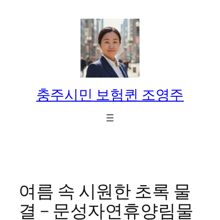
콘
텐
츠
로
바
로
가
충주시민 보험퀸 조영주
기
여름 속 시원한 초록 물
결 – 문성자연휴양림물