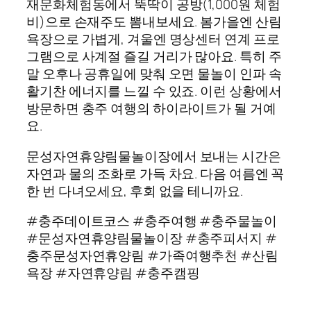
재문화체험동에서 뚝딱이 공방(1,000원 체험
비)으로 손재주도 뽐내보세요. 봄가을엔 산림
욕장으로 가볍게, 겨울엔 명상센터 연계 프로
그램으로 사계절 즐길 거리가 많아요. 특히 주
말 오후나 공휴일에 맞춰 오면 물놀이 인파 속
활기찬 에너지를 느낄 수 있죠. 이런 상황에서
방문하면 충주 여행의 하이라이트가 될 거예
요.
문성자연휴양림물놀이장에서 보내는 시간은
자연과 물의 조화로 가득 차요. 다음 여름엔 꼭
한 번 다녀오세요, 후회 없을 테니까요.
#충주데이트코스 #충주여행 #충주물놀이
#문성자연휴양림물놀이장 #충주피서지 #
충주문성자연휴양림 #가족여행추천 #산림
욕장 #자연휴양림 #충주캠핑