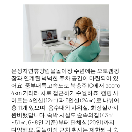
문성자연휴양림물놀이장 주변에는 오토캠핑
장과 연계된 넉넉한 주차 공간이 마련되어 있
어요. 중부내륙고속도로 북충주 IC에서 всего
4km 거리라 차로 접근하기 수월하죠. 캠핑 사
이트는 4인실(12㎡)과 6인실(24㎡)로 나뉘어
총 11개 있으며, 음수대와 샤워실, 화장실까지
완비됐답니다. 숙박 시설도 숲속의집(43㎡
~51㎡, 6~8인 기준)부터 단체실(20인)까지
다양해요. 물놀이장 근처 취사는 제한되니 숙