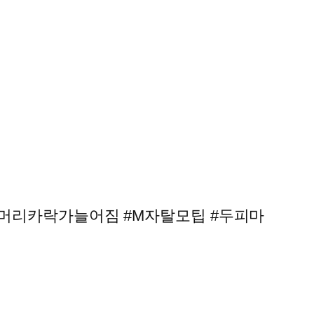
#머리카락가늘어짐 #M자탈모팁 #두피마