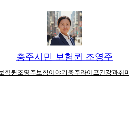
충주시민 보험퀸 조영주
보험퀸조영주
보험이야기
충주라이프
건강과취