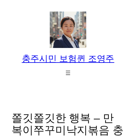
콘
텐
츠
로
바
로
가
충주시민 보험퀸 조영주
기
쫄깃쫄깃한 행복 – 만
복이쭈꾸미낙지볶음 충