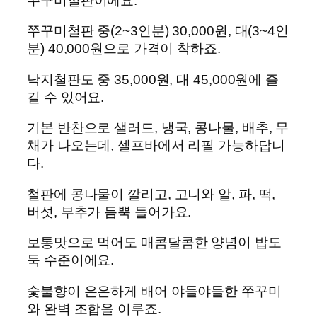
쭈꾸미철판이에요.
쭈꾸미철판 중(2~3인분) 30,000원, 대(3~4인
분) 40,000원으로 가격이 착하죠.
낙지철판도 중 35,000원, 대 45,000원에 즐
길 수 있어요.
기본 반찬으로 샐러드, 냉국, 콩나물, 배추, 무
채가 나오는데, 셀프바에서 리필 가능하답니
다.
철판에 콩나물이 깔리고, 고니와 알, 파, 떡,
버섯, 부추가 듬뿍 들어가요.
보통맛으로 먹어도 매콤달콤한 양념이 밥도
둑 수준이에요.
숯불향이 은은하게 배어 야들야들한 쭈꾸미
와 완벽 조합을 이루죠.