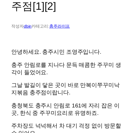
주점[1][2]
작성자
dbin
카테고리:
충주라이프
안녕하세요. 충주시민 조영주입니다.
충주 안림로를 지나다 문득 매콤한 주꾸미 생
각이 들었어요.
그날 발길이 닿은 곳이 바로 만복이쭈꾸미낙
지볶음 충주점이랍니다.
충청북도 충주시 안림로 161에 자리 잡은 이
곳, 한식 중 주꾸미요리로 유명하죠.
주차장도 넉넉해서 차 대기 걱정 없이 방문할