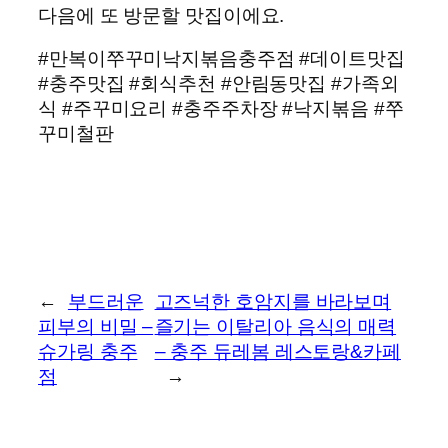
다음에 또 방문할 맛집이에요.
#만복이쭈꾸미낙지볶음충주점 #데이트맛집
#충주맛집 #회식추천 #안림동맛집 #가족외
식 #주꾸미요리 #충주주차장 #낙지볶음 #쭈
꾸미철판
←
부드러운
고즈넉한 호암지를 바라보며
피부의 비밀 –
즐기는 이탈리아 음식의 매력
슈가링 충주
– 충주 듀레봄 레스토랑&카페
점
→