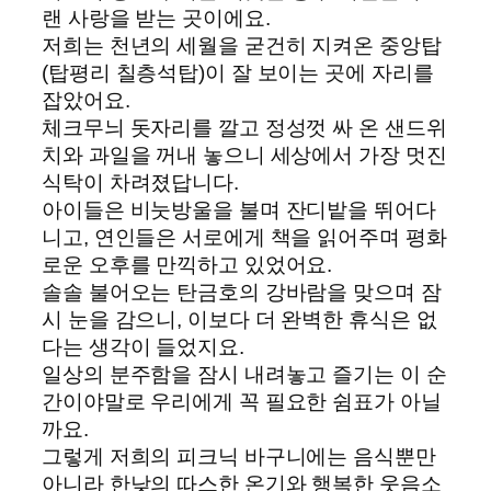
랜 사랑을 받는 곳이에요.
저희는 천년의 세월을 굳건히 지켜온 중앙탑
(탑평리 칠층석탑)이 잘 보이는 곳에 자리를
잡았어요.
체크무늬 돗자리를 깔고 정성껏 싸 온 샌드위
치와 과일을 꺼내 놓으니 세상에서 가장 멋진
식탁이 차려졌답니다.
아이들은 비눗방울을 불며 잔디밭을 뛰어다
니고, 연인들은 서로에게 책을 읽어주며 평화
로운 오후를 만끽하고 있었어요.
솔솔 불어오는 탄금호의 강바람을 맞으며 잠
시 눈을 감으니, 이보다 더 완벽한 휴식은 없
다는 생각이 들었지요.
일상의 분주함을 잠시 내려놓고 즐기는 이 순
간이야말로 우리에게 꼭 필요한 쉼표가 아닐
까요.
그렇게 저희의 피크닉 바구니에는 음식뿐만
아니라 한낮의 따스한 온기와 행복한 웃음소