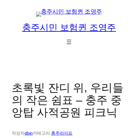
콘
텐
츠
충주시민 보험퀸 조영주
로
바
로
가
기
초록빛 잔디 위, 우리들
의 작은 쉼표 – 충주 중
앙탑 사적공원 피크닉
작성자
dbin
카테고리:
충주라이프