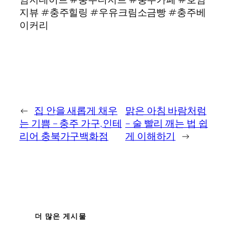
지뷰 #충주힐링 #우유크림소금빵 #충주베
이커리
←
집 안을 새롭게 채우
맑은 아침 바람처럼
는 기쁨 – 충주 가구,인테
– 술 빨리 깨는 법 쉽
리어 충북가구백화점
게 이해하기
→
더 많은 게시물