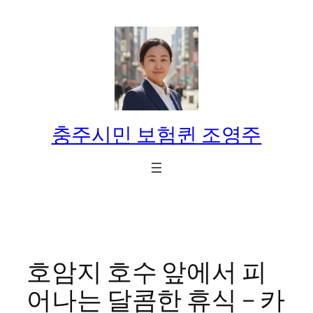
콘
텐
츠
로
바
로
가
충주시민 보험퀸 조영주
기
호암지 호수 앞에서 피
어나는 달콤한 휴식 – 카