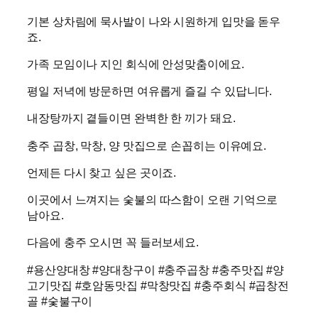
기본 상차림에 묵사발이 나와 시원하게 입맛을 돋우
죠.
가족 모임이나 지인 회식에 안성맞춤이에요.
평일 저녁에 방문하면 여유롭게 즐길 수 있답니다.
내장탕까지 곁들이면 완벽한 한 끼가 돼요.
충주 곱창, 막창, 양 맛집으로 손꼽히는 이유예요.
언제든 다시 찾고 싶은 곳이죠.
이곳에서 느껴지는 숯불의 따스함이 오랜 기억으로
남아요.
다음에 충주 오시면 꼭 들러보세요.
#용산양대창 #양대창구이 #충주곱창 #충주맛집 #양
고기맛집 #호암동맛집 #막창맛집 #충주회식 #곱창전
골 #숯불구이