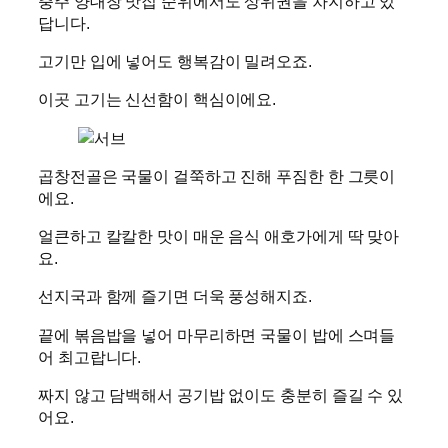
충주 양대창 맛집 순위에서도 상위권을 차지하고 있
답니다.
고기만 입에 넣어도 행복감이 밀려오죠.
이곳 고기는 신선함이 핵심이에요.
곱창전골은 국물이 걸쭉하고 진해 푸짐한 한 그릇이
에요.
얼큰하고 칼칼한 맛이 매운 음식 애호가에게 딱 맞아
요.
선지국과 함께 즐기면 더욱 풍성해지죠.
끝에 볶음밥을 넣어 마무리하면 국물이 밥에 스며들
어 최고랍니다.
짜지 않고 담백해서 공기밥 없이도 충분히 즐길 수 있
어요.