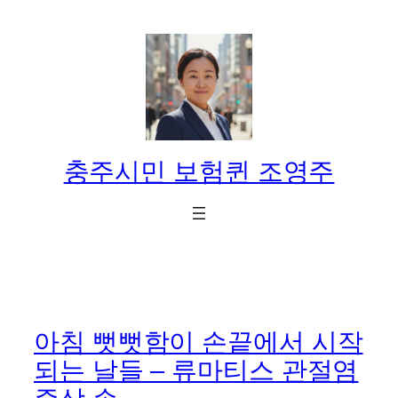
콘
텐
츠
로
바
로
가
충주시민 보험퀸 조영주
기
아침 뻣뻣함이 손끝에서 시작
되는 날들 – 류마티스 관절염