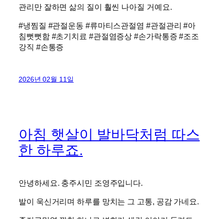
관리만 잘하면 삶의 질이 훨씬 나아질 거예요.
#냉찜질 #관절운동 #류마티스관절염 #관절관리 #아
침뻣뻣함 #초기치료 #관절염증상 #손가락통증 #조조
강직 #손통증
2026년 02월 11일
아침 햇살이 발바닥처럼 따스
한 하루죠.
안녕하세요. 충주시민 조영주입니다.
발이 욱신거리며 하루를 망치는 그 고통, 공감 가네요.