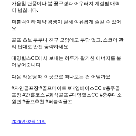
가을철 단풍이나 봄 꽃구경과 어우러져 계절별 매력
이 넘칩니다.
퍼블릭이라 예약 경쟁이 덜해 여유롭게 즐길 수 있어
요.
골프 초보 부부나 친구 모임에도 부담 없고, 스코어 관
리 팁대로 안전 공략하세요.
대영힐스CC에서 보내는 하루가 활기찬 에너지를 불
어넣어줍니다.
다음 라운딩 때 이곳으로 떠나보는 건 어떨까요.
#자연골프장 #골프데이트 #대영베이스CC #충주골
프장 #27홀코스 #회식골프 #대영힐스CC #충주대소
원면 #골프추천 #퍼블릭골프
2026년 02월 11일