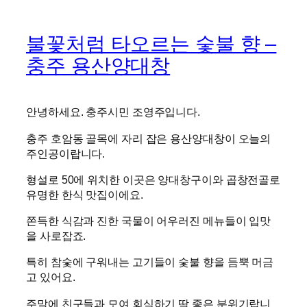
불꽃처럼 타오르는 숯불 향 –
충주 용산양대창
안녕하세요. 충주시민 조영주입니다.
충주 호암동 골목에 자리 잡은 용산양대창이 오늘의
주인공이랍니다.
형설로 50에 위치한 이곳은 양대창구이와 곱창전골로
유명한 한식 맛집이에요.
쫀득한 식감과 진한 국물이 어우러진 메뉴들이 입맛
을 사로잡죠.
특히 참숯에 구워내는 고기들이 숯불 향을 듬뿍 머금
고 있어요.
주말에 친구들과 모여 회식하기 딱 좋은 분위기랍니